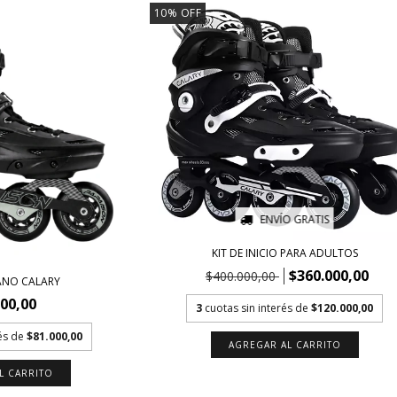
10
%
OFF
ENVÍO GRATIS
KIT DE INICIO PARA ADULTOS
$360.000,00
$400.000,00
ANO CALARY
000,00
3
cuotas sin interés de
$120.000,00
rés de
$81.000,00
AGREGAR AL CARRITO
L CARRITO