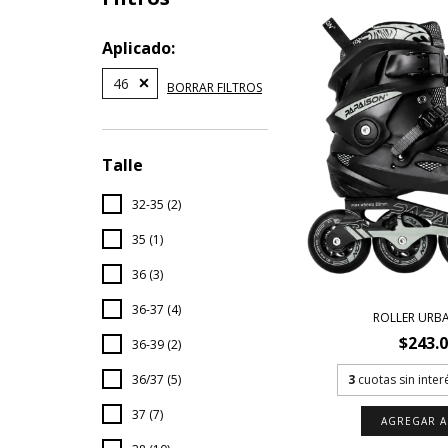
Aplicado:
46
BORRAR FILTROS
Talle
32-35 (2)
35 (1)
36 (3)
36-37 (4)
ROLLER URB
$243.
36-39 (2)
36/37 (5)
3
cuotas sin inte
37 (7)
AGREGAR A