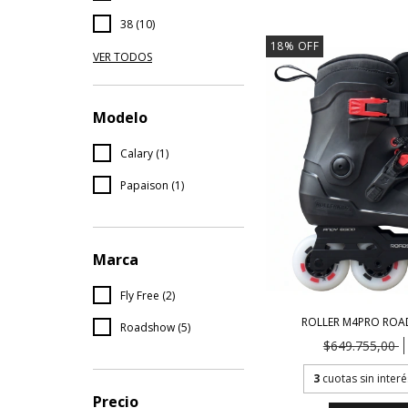
38 (10)
18
%
OFF
VER TODOS
Modelo
Calary (1)
Papaison (1)
Marca
Fly Free (2)
ROLLER M4PRO ROA
Roadshow (5)
$649.755,00
3
cuotas sin inter
Precio