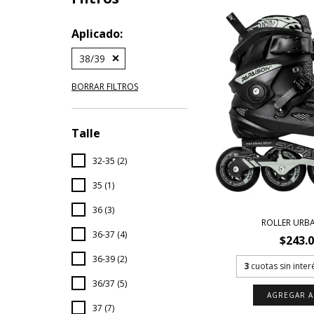
Aplicado:
38/39
BORRAR FILTROS
Talle
32-35 (2)
35 (1)
36 (3)
ROLLER URB
36-37 (4)
$243.
36-39 (2)
3
cuotas sin inte
36/37 (5)
AGREGAR A
37 (7)