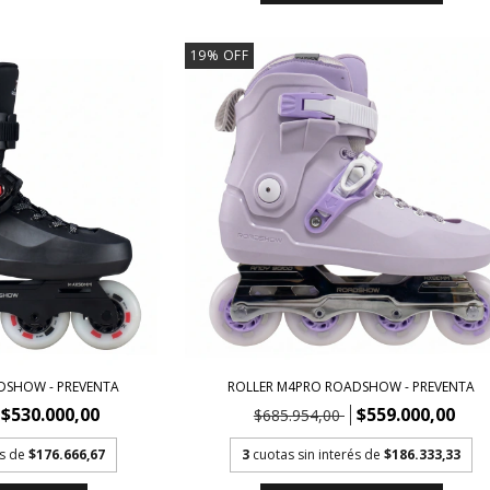
19
%
OFF
DSHOW - PREVENTA
ROLLER M4PRO ROADSHOW - PREVENTA
$530.000,00
$559.000,00
$685.954,00
és de
$176.666,67
3
cuotas sin interés de
$186.333,33