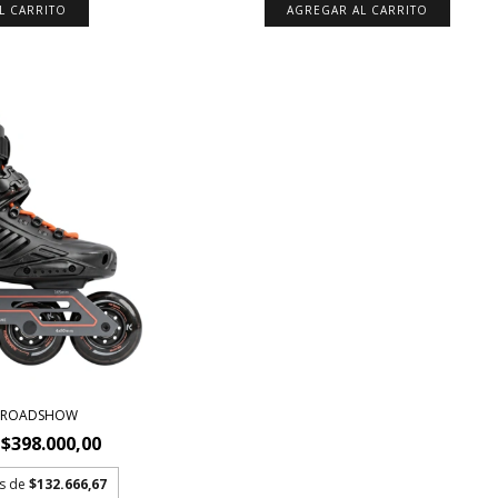
L CARRITO
AGREGAR AL CARRITO
D ROADSHOW
$398.000,00
és de
$132.666,67