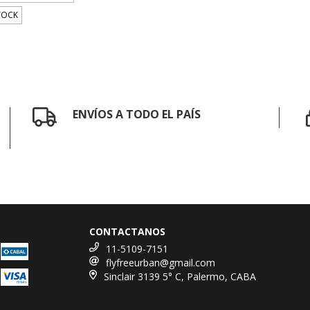
TOCK
ENVÍOS A TODO EL PAÍS
CONTACTANOS
11-5109-7151
flyfreeurban@gmail.com
Sinclair 3139 5° C, Palermo, CABA