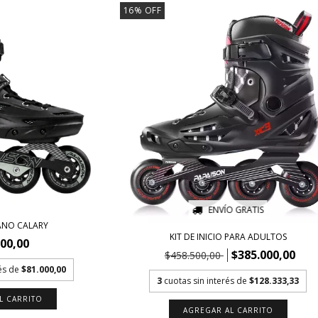
16
%
OFF
ENVÍO GRATIS
ANO CALARY
KIT DE INICIO PARA ADULTOS
000,00
$385.000,00
$458.500,00
rés de
$81.000,00
3
cuotas sin interés de
$128.333,33
L CARRITO
AGREGAR AL CARRITO