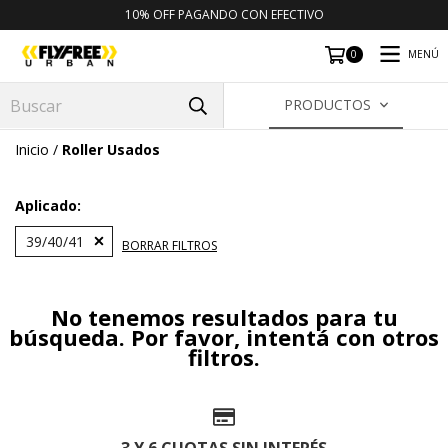
10% OFF PAGANDO CON EFECTIVO
MENÚ
0
PRODUCTOS
Inicio
/
Roller Usados
Aplicado:
39/40/41
BORRAR FILTROS
No tenemos resultados para tu
búsqueda. Por favor, intentá con otros
filtros.
3 Y 6 CUOTAS SIN INTERÉS