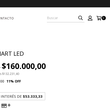
ONTACTO
0
ART LED
$160.000,00
0
os
$132.231,40
,00
11
% OFF
 INTERÉS DE
$53.333,33