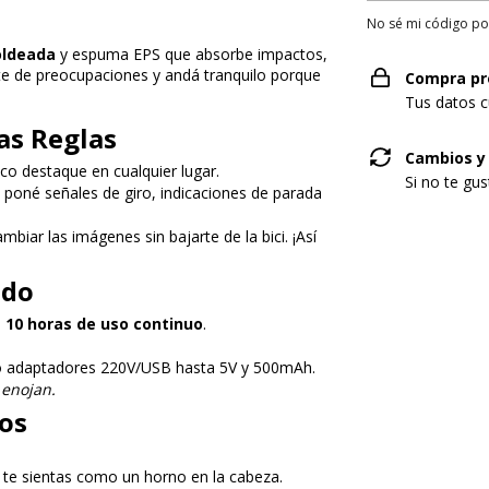
No sé mi código po
oldeada
y espuma EPS que absorbe impactos,
ate de preocupaciones y andá tranquilo porque
Compra pr
Tus datos c
as Reglas
Cambios y
co destaque en cualquier lugar.
Si no te gu
: poné señales de giro, indicaciones de parada
biar las imágenes sin bajarte de la bici. ¡Así
ado
 10 horas de uso continuo
.
o adaptadores 220V/USB hasta 5V y 500mAh.
 enojan.
os
o te sientas como un horno en la cabeza.