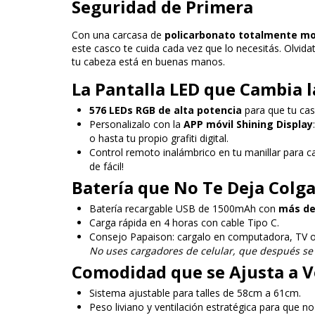
Seguridad de Primera
Con una carcasa de
policarbonato totalmente m
este casco te cuida cada vez que lo necesitás. Olvid
tu cabeza está en buenas manos.
La Pantalla LED que Cambia l
576 LEDs RGB de alta potencia
para que tu cas
Personalizalo con la
APP móvil Shining Display
o hasta tu propio grafiti digital.
Control remoto inalámbrico en tu manillar para cam
de fácil!
Batería que No Te Deja Colg
Batería recargable USB de 1500mAh con
más de
Carga rápida en 4 horas con cable Tipo C.
Consejo Papaison: cargalo en computadora, TV 
No uses cargadores de celular, que después se
Comodidad que se Ajusta a V
Sistema ajustable para talles de 58cm a 61cm.
Peso liviano y ventilación estratégica para que n