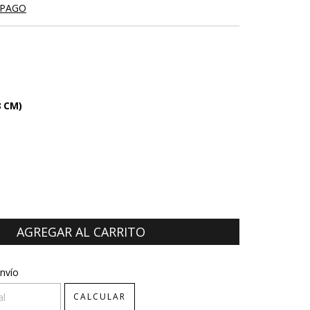
 PAGO
8 CM)
CP:
CAMBIAR CP
nvío
CALCULAR