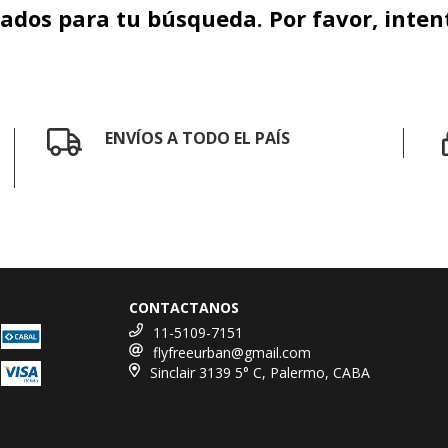
dos para tu búsqueda. Por favor, intentá
ENVÍOS A TODO EL PAÍS
CONTACTANOS
11-5109-7151
flyfreeurban@gmail.com
Sinclair 3139 5° C, Palermo, CABA