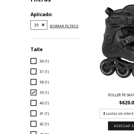
Aplicado:
39
BORRAR FILTROS
Talle
36 (1)
37 (1)
38 (1)
39 (1)
ROLLER FR SKA
$620.
40 (1)
41 (1)
3
cuotas sin inter
42 (1)
AGREGAR A