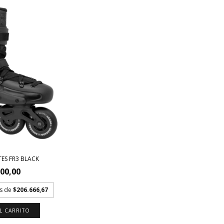
TES FR3 BLACK
000,00
és de
$206.666,67
L CARRITO