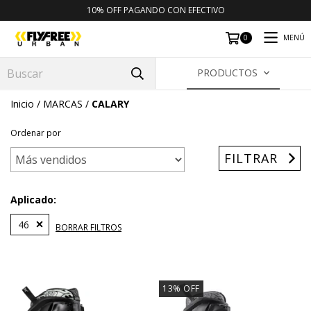
10% OFF PAGANDO CON EFECTIVO
MENÚ
0
PRODUCTOS
Inicio
/
MARCAS
/
CALARY
Ordenar por
FILTRAR
Aplicado:
46
BORRAR FILTROS
13
%
OFF