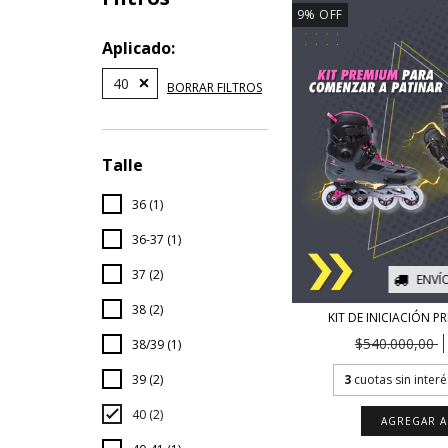
9
%
OFF
Aplicado:
40
BORRAR FILTROS
Talle
36 (1)
36-37 (1)
37 (2)
ENVÍ
38 (2)
KIT DE INICIACIÓN 
$540.000,00
38/39 (1)
39 (2)
3
cuotas sin inter
40 (2)
AGREGAR A