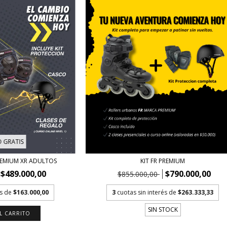
O GRATIS
PREMIUM XR ADULTOS
KIT FR PREMIUM
$489.000,00
$790.000,00
$855.000,00
és de
$163.000,00
3
cuotas sin interés de
$263.333,33
SIN STOCK
L CARRITO