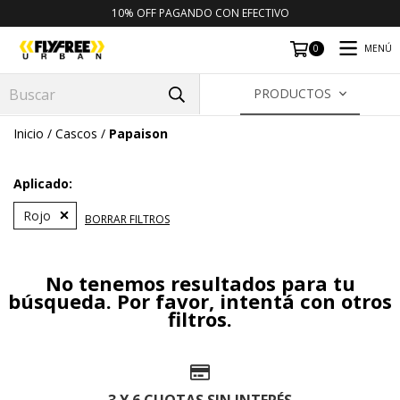
10% OFF PAGANDO CON EFECTIVO
MENÚ
0
PRODUCTOS
Inicio
/
Cascos
/
Papaison
Aplicado:
Rojo
BORRAR FILTROS
No tenemos resultados para tu
búsqueda. Por favor, intentá con otros
filtros.
3 Y 6 CUOTAS SIN INTERÉS